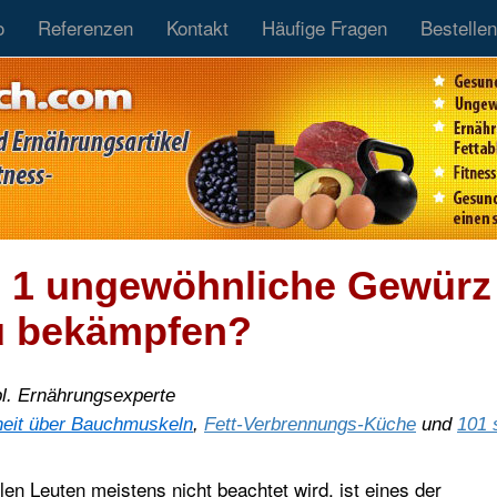
o
Referenzen
Kontakt
Häufige Fragen
Bestellen
 1 ungewöhnliche Gewürz 
u bekämpfen?
pl. Ernährungsexperte
eit über Bauchmuskeln
,
Fett-Verbrennungs-Küche
und
101 
en Leuten meistens nicht beachtet wird, ist eines der