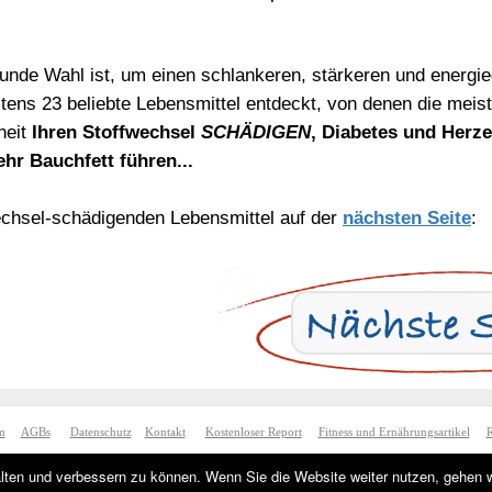
unde Wahl ist, um einen schlankeren, stärkeren und energi
stens 23 beliebte Lebensmittel entdeckt, von denen die meis
heit
Ihren Stoffwechsel
SCHÄDIGEN
, Diabetes und Herz
 Bauchfett führen...
echsel-schädigenden Lebensmittel auf der
nächsten Seite
:
m
AGBs
Datenschutz
Kontakt
Kostenloser Report
Fitness und Ernährungsartikel
R
Copyright © 2008-2024
www.FlacherBauch.com
Alle Rechte vorbehalten
alten und verbessern zu können. Wenn Sie die Website weiter nutzen, gehen 