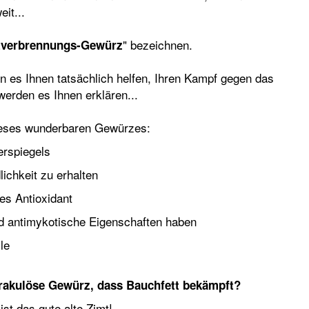
it...
" bezeichnen.
tverbrennungs-Gewürz
 es Ihnen tatsächlich helfen,
Ihren Kampf gegen das
 werden es Ihnen erklären...
dieses wunderbaren Gewürzes:
erspiegels
dlichkeit zu erhalten
kes Antioxidant
nd antimykotische Eigenschaften haben
le
irakulöse Gewürz, dass Bauchfett bekämpft?
t das gute alte Zimt!