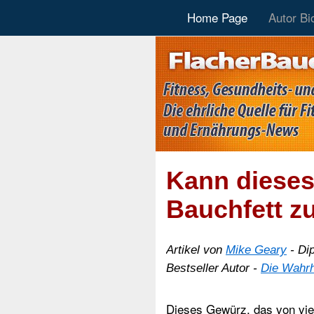
Home Page
Autor Bi
Kann dieses
Bauchfett z
Artikel von
Mike Geary
- Di
Bestseller Autor -
Die Wahrh
Dieses Gewürz, das von viel