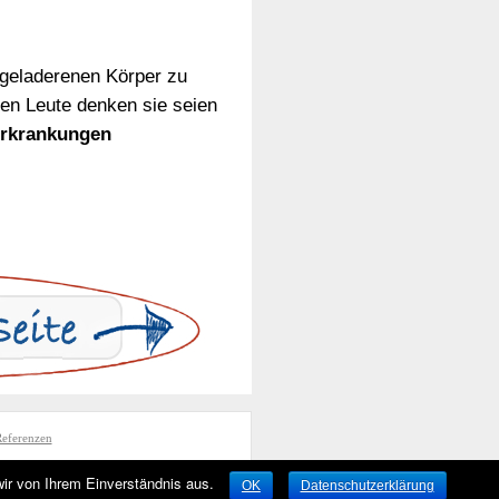
egeladerenen Körper zu
ten Leute denken sie seien
erkrankungen
eferenzen
wir von Ihrem Einverständnis aus.
OK
Datenschutzerklärung