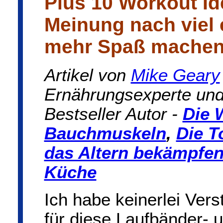
Plus 10 Workout Id
Meinung nach viel 
mehr Spa
ß
machen
Artikel von
Mike Geary
Ernährungsexperte und
Bestseller Autor -
Die 
Bauchmuskeln
,
Die T
das Altern bekämpfe
Küche
Ich habe keinerlei Vers
für diese Laufbänder- 