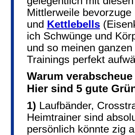
gelegentlich mit diese
Mittlerweile bevorzuge
und
Kettlebells
(Eisenk
ich Schwünge und Kör
und so meinen ganzen 
Trainings perfekt aufw
Warum verabscheue i
Hier sind 5 gute Grü
1)
Laufbänder, Crosstra
Heimtrainer sind absolu
persönlich könnte zig