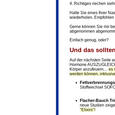
4. Richtiges riechen sie
Halte Sie eines Ihrer Na
wiederholen. Empfohlen w
Gerne können Sie mir ber
abgenommen abgenomm
Einfach genug, oder?
Und das sollte
Auf der nächsten Seite 
Hormone AUSZUGLEICHEN
Körper anzufeuern…
es 
werden können, inklusive
Fettverbrennungs-
Stoffwechsel SOFOR
Flacher-Bauch Tric
neue Studien zeige
"Elixirs"!