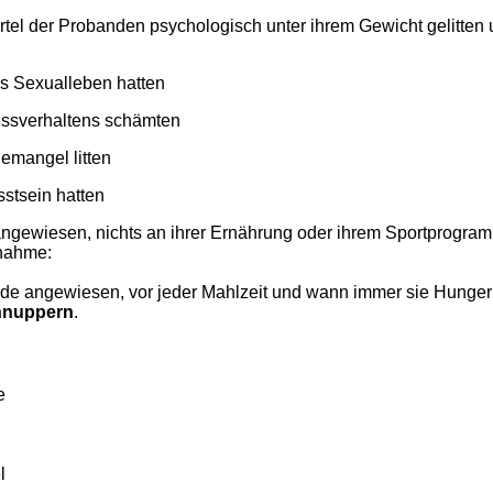
rtel der Probanden psychologisch unter ihrem Gewicht gelitten
s Sexualleben hatten
Essverhaltens schämten
emangel litten
stsein hatten
ngewiesen, nichts an ihrer Ernährung oder ihrem Sportprogra
snahme:
rde angewiesen, vor jeder Mahlzeit und wann immer sie Hunger
hnuppern
.
e
l