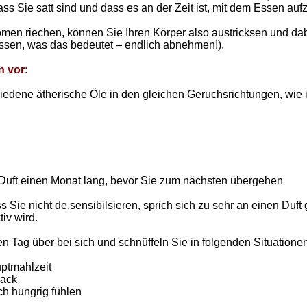
ss Sie satt sind und dass es an der Zeit ist, mit dem Essen auf
men riechen, können Sie Ihren Körper also austricksen und da
ssen, was das bedeutet – endlich abnehmen!).
n vor:
hiedene ätherische Öle in den gleichen Geruchsrichtungen, wie i
Duft einen Monat lang, bevor Sie zum nächsten übergehen
ss Sie nicht de.sensibilsieren, sprich sich zu sehr an einen Du
iv wird.
en Tag über bei sich und schnüffeln Sie in folgenden Situationen
uptmahlzeit
nack
ch hungrig fühlen