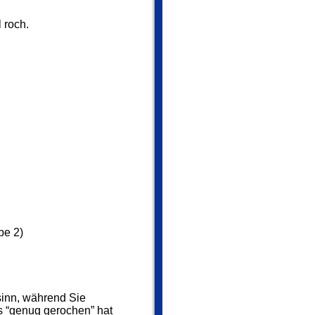
 roch.
pe 2)
ssinn, während Sie
s “genug gerochen” hat