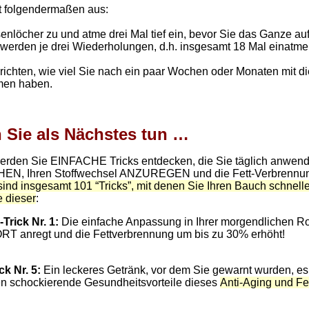
ht folgendermaßen aus:
senlöcher zu und atme drei Mal tief ein, bevor Sie das Ganze au
erden je drei Wiederholungen, d.h. insgesamt 18 Mal einatmen
ichten, wie viel Sie nach ein paar Wochen oder Monaten mit d
en haben.
n Sie als Nächstes tun …
werden Sie EINFACHE Tricks entdecken, die Sie täglich anwen
, Ihren Stoffwechsel ANZUREGEN und die Fett-Verbrennung
sind insgesamt 101 “Tricks”, mit denen Sie Ihren Bauch schnelle
 dieser
:
Trick Nr. 1:
Die einfache Anpassung in Ihrer morgendlichen Rou
T anregt und die Fettverbrennung um bis zu 30% erhöht!
k Nr. 5:
Ein leckeres Getränk, vor dem Sie gewarnt wurden, es n
n schockierende Gesundheitsvorteile dieses
Anti-Aging und Fe