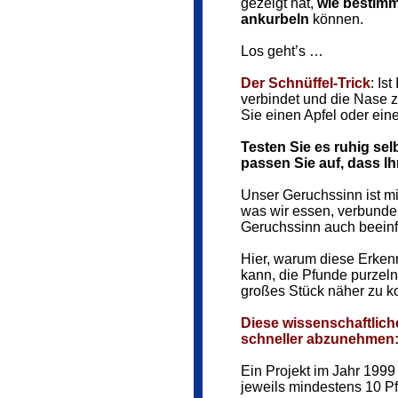
gezeigt hat,
wie bestimm
ankurbeln
können.
Los geht’s …
Der Schnüffel-Trick
: Is
verbindet und die Nase z
Sie einen Apfel oder ei
Testen Sie es ruhig sel
passen Sie auf, dass Ihr
Unser Geruchssinn ist 
was wir essen, verbunde
Geruchssinn auch beeinfl
Hier, warum diese Erkennt
kann, die Pfunde purzeln
großes Stück näher zu 
Diese wissenschaftlich
schneller abzunehmen
Ein Projekt im Jahr 1999
jeweils mindestens 10 P