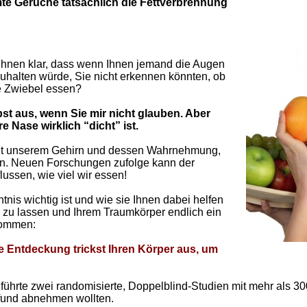
te Gerüche tatsächlich die Fettverbrennung
t Ihnen klar, dass wenn Ihnen jemand die Augen
uhalten würde, Sie nicht erkennen könnten, ob
ne Zwiebel essen?
bst aus, wenn Sie mir nicht glauben. Aber
e Nase wirklich “dicht” ist.
mit unserem Gehirn und dessen Wahrnehmung,
n. Neuen Forschungen zufolge kann der
ussen, wie viel wir essen!
nis wichtig ist und wie sie Ihnen dabei helfen
 zu lassen und Ihrem Traumkörper endlich ein
kommen:
e Entdeckung trickst Ihren Körper aus, um
:
 führte zwei randomisierte, Doppelblind-Studien mit mehr als 3
fund abnehmen wollten.