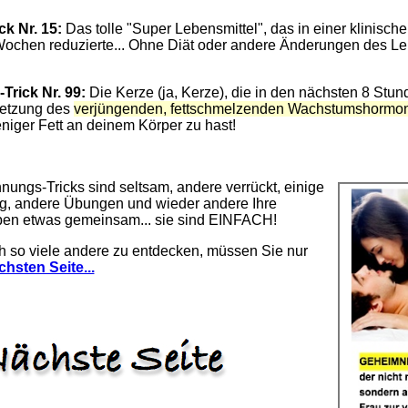
k Nr. 15:
Das tolle "Super Lebensmittel", das in einer klinisch
Wochen reduzierte... Ohne Diät oder andere Änderungen des Leb
Trick Nr. 99:
Die Kerze (ja, Kerze), die in den nächsten 8 Stun
setzung des
verjüngenden, fettschmelzenden Wachstumshormo
iger Fett an deinem Körper zu hast!
nnungs-Tricks sind seltsam, andere verrückt, einige
ng, andere Übungen und wieder andere Ihre
ben etwas gemeinsam... sie sind EINFACH!
h so viele andere zu entdecken, müssen Sie nur
chsten Seite...